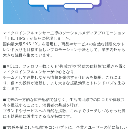
マイクロインフルエンサー主導のソーシャルメディアプロモーション
「
THE TIPS
」が新たに登場しました。
国内最大級SNS「X」を活用し、商品やサービスの
自然な話題化
や
ト
レンド入り
を目指す新しいプロモーション手法として、業界内外から
大きな注目を集めています。
◼︎MCLは、フォロワー数よりも“共感力”や“発信の信頼性”に重きを置く
マイクロインフルエンサーが中心となり、
チームとして連携しながら情報を発信する仕組みを採用。これによ
り、個々の投稿が連動し、より大きな拡散効果とトレンドバズを生み
出します。
◼︎
従来の一方的な広告配信ではなく、生活者目線での口コミや体験共
有を重視することで、消費者の共感を呼び、
ブランドやサービスへの自然な拡散。これまでリーチしづらかった層
にも効果的に訴求できる点が特徴です。
◼︎
“共感を軸にした拡散”をコンセプトに、企業とユーザーの間に新しい