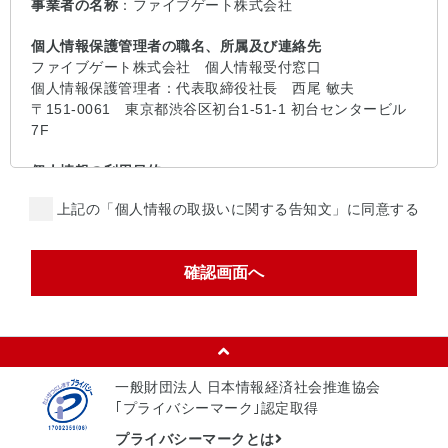
事業者の名称
：ファイブゲート株式会社
個人情報保護管理者の職名、所属及び連絡先
ファイブゲート株式会社 個人情報受付窓口
個人情報保護管理者：代表取締役社長 西尾 敏夫
〒151-0061 東京都渋谷区初台1-51-1 初台センタービル
7F
個人情報の利用目的
当社は、個人情報を、採用募集選考および入社手続の実施
上記の「個人情報の取扱いに関する告知文」に同意する
に必要な範囲内で利用いたします。
当社は、個人情報を、同意なく上記以外の目的で利用いた
しません。
個人情報を第三者に提供する場合
当社は、法令等による場合、および業務の一部を外部に委
託する場合を除き、本人の同意を得ずに当サイトにてご提
供いただく個人情報を第三者に提供することはありませ
ん。
一般財団法人 日本情報経済社会推進協会
｢プライバシーマーク｣認定取得
個人情報の取扱いの委託を行う場合
プライバシーマークとは
当社は個人情報の取り扱いを第三者に委託する場合があり