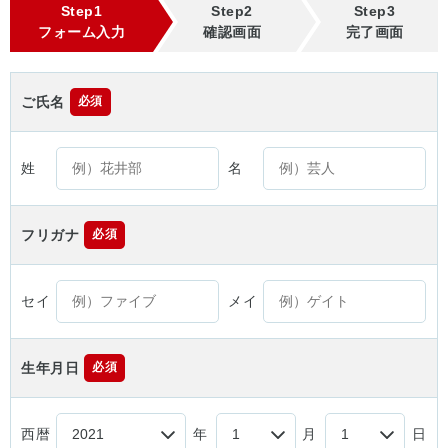
Step1
Step2
Step3
フォーム入力
確認画面
完了画面
ご氏名
必須
姓
名
フリガナ
必須
セイ
メイ
生年月日
必須
西暦
年
月
日