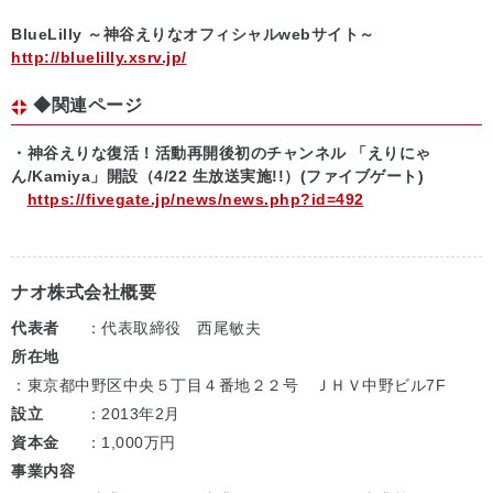
BlueLilly ～神谷えりなオフィシャルwebサイト～
http://bluelilly.xsrv.jp/
◆関連ページ
・神谷えりな復活！活動再開後初のチャンネル 「えりにゃ
ん/Kamiya」開設（4/22 生放送実施!!）(ファイブゲート)
https://fivegate.jp/news/news.php?id=492
ナオ株式会社概要
代表者
：代表取締役 西尾敏夫
所在地
：東京都中野区中央５丁目４番地２２号 ＪＨＶ中野ビル7F
設立
：2013年2月
資本金
：1,000万円
事業内容