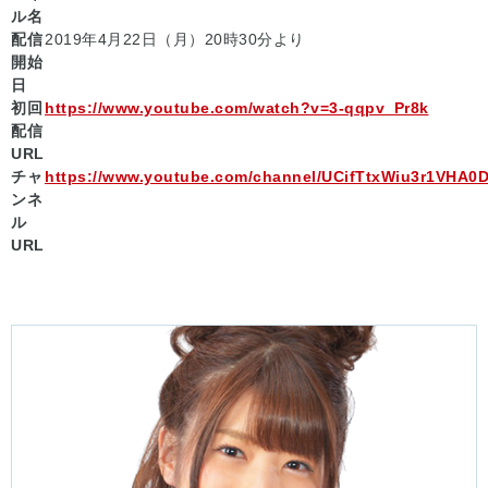
ル名
配信
2019年4月22日（月）20時30分より
開始
日
初回
https://www.youtube.com/watch?v=3-qqpv_Pr8k
配信
URL
チャ
https://www.youtube.com/channel/UCifTtxWiu3r1VHA
ンネ
ル
URL