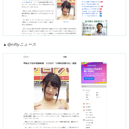
▲
@niftyニュース