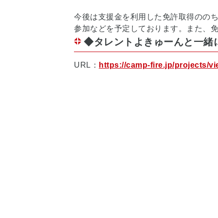
今後は支援金を利用した免許取得のの
参加などを予定しております。また、
◆タレントよきゅーんと一緒
URL：
https://camp-fire.jp/projects/v