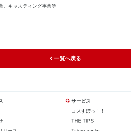
業、キャスティング事業等
一覧へ戻る
ス
サービス
コスすぽっ！！
せ
THE TIPS
リリース
Taberunosky