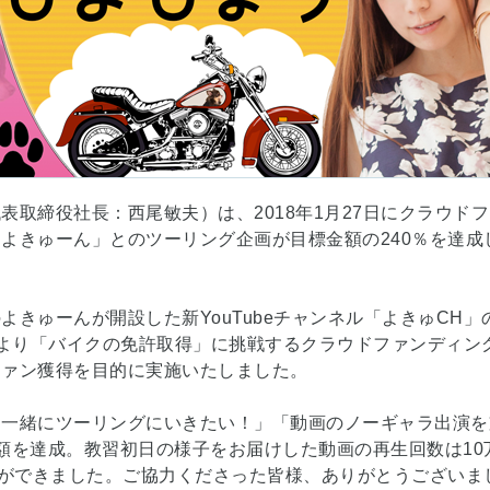
取締役社長：西尾敏夫）は、2018年1月27日にクラウドファ
よきゅーん」とのツーリング企画が目標金額の240％を達成
よきゅーんが開設した新YouTubeチャンネル「よきゅCH
26日より「バイクの免許取得」に挑戦するクラウドファンディ
ファン獲得を目的に実施いたしました。
「一緒にツーリングにいきたい！」「動画のノーギャラ出演を
額を達成。教習初日の様子をお届けした動画の再生回数は10
とができました。ご協力くださった皆様、ありがとうございま