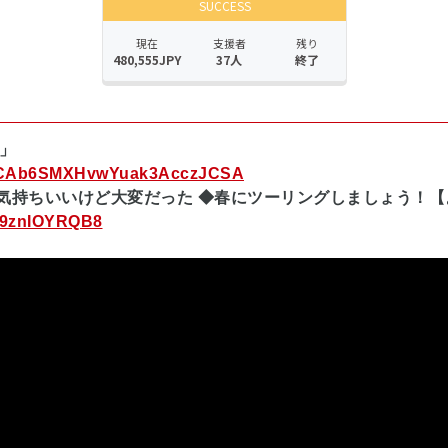
H」
l/UCAb6SMXHvwYuak3AcczJCSA
!? 気持ちいいけど大変だった ◆春にツーリングしましょう！【
=n9znIOYRQB8