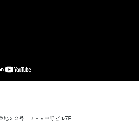
番地２２号 ＪＨＶ中野ビル7F