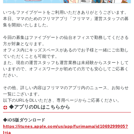
いつもファイブゲートをご利用いただきありがとうございます。
本日、ママのためのフリマアプリ「フリママ」運営スタッフの募
集を開始いたしました。
今回の募集はファイブゲートの仙台オフィスで勤務してくださる
方が対象となります。
オフィス内にキッズスペースがあるのでお子様と一緒にご出勤し
ていただくことも可能です。
また、現在の運営スタッフも運営業務は未経験からスタートして
いますので、オフィスワークが初めての方でも安心してご応募く
ださい。
その他、詳しい内容はフリママのアプリ内のニュース、お知らせ
一覧にございます。
以下のURLをDLいただき、専用ページからご応募ください。
◆アプリのDLはこちらから
◆iOS版ダウンロード
https://itunes.apple.com/us/app/furimama/id1069299905?
l=ja