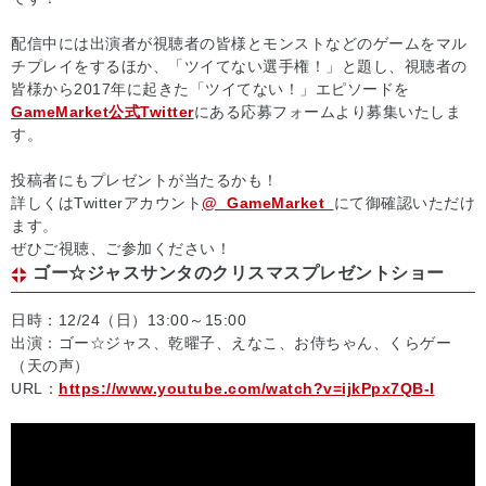
配信中には出演者が視聴者の皆様とモンストなどのゲームをマル
チプレイをするほか、「ツイてない選手権！」と題し、視聴者の
皆様から2017年に起きた「ツイてない！」エピソードを
GameMarket公式Twitter
にある応募フォームより募集いたしま
す。
投稿者にもプレゼントが当たるかも！
詳しくはTwitterアカウント
@_GameMarket_
にて御確認いただけ
ます。
ぜひご視聴、ご参加ください！
ゴー☆ジャスサンタのクリスマスプレゼントショー
日時：12/24（日）13:00～15:00
出演：ゴー☆ジャス、乾曜子、えなこ、お侍ちゃん、くらゲー
（天の声）
URL：
https://www.youtube.com/watch?v=ijkPpx7QB-I